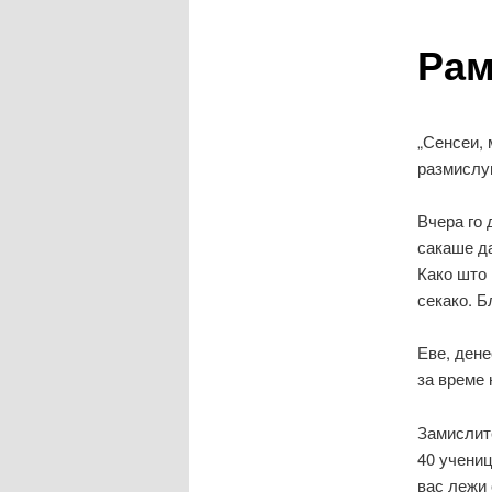
Рам
содржина
„Сенсеи, 
размислув
Вчера го 
сакаше да
Како што 
секако. Б
Еве, дене
за време 
Замислите
40 учениц
вас лежи 