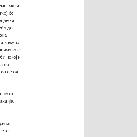
ми, маки,
тко) ќе
бидејќи
еба да
авна
 го кажува
 внимавате
би некој и
да се
тоа се од
и како
акција.
ри ќе
жете