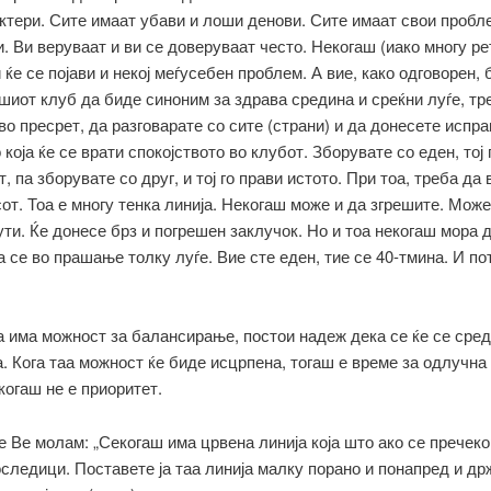
ктери. Сите имаат убави и лоши денови. Сите имаат свои пробле
. Ви веруваат и ви се доверуваат често. Некогаш (иако многу ре
 ќе се појави и некој меѓусебен проблем. А вие, како одговорен, 
шиот клуб да биде синоним за здрава средина и среќни луѓе, тр
во пресрет, да разговарате со сите (страни) и да донесете испр
 која ќе се врати спокојството во клубот. Зборувате со еден, тој
, па зборувате со друг, и тој го прави истото. При тоа, треба да
от. Тоа е многу тенка линија. Некогаш може и да згрешите. Може
ути. Ќе донесе брз и погрешен заклучок. Но и тоа некогаш мора 
а се во прашање толку луѓе. Вие сте еден, тие се 40-тмина. И по
 има можност за балансирање, постои надеж дека се ќе се сред
. Кога таа можност ќе биде исцрпена, тогаш е време за одлучна 
когаш не е приоритет.
 Ве молам: „Секогаш има црвена линија која што ако се пречеко
следици. Поставете ја таа линија малку порано и понапред и др