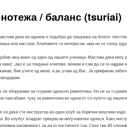
нотежа / баланс (tsuriai)
мислам дека во иднина е подобро да пишуваш на блогот текстов
ања или настани. Клиповите се интересни, ама не се толку едук
добив овој маил од еден од нашите ученици. Мислам дека меѓу 
 каже: „ако е за гледање клипови, можам и сам да си ги најдам на
кажав, Вие учите од мене, а јас учам од Вас. Ја прифаќам забе
лагодарам.
с ќе зборуваме за тсуриаи односно рамнотежа. Но не за тсуриа
на таисабаки, туку за рамнотежа во односот со луѓето од нашата
 си дека сте инструктор во еден клуб за боречки вештини каде
и. Во клубот владеат прекрасни меѓучовечки односи. Како инстр
огромна одговорност за да го постигнете тоа. Сите тие 40 члено