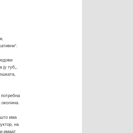
написи
и,
ативни“.
редови
 ју туб„.
лешката,
и потребна
 околина.
 што има
уктор, на
ви имаат