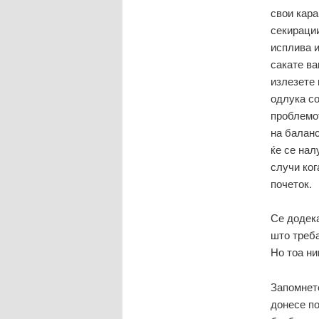
свои кара
секирации
исплива и
сакате ва
излезете 
одлука со
проблемот
на баланс
ќе се нал
случи ког
почеток.
Се додека
што треба
Но тоа ни
Запомнете
донесе по