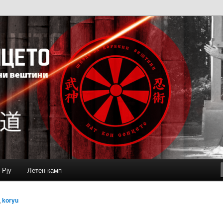
 Рју
Летен камп
д
koryu