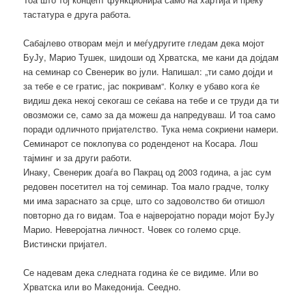
тастатура е друга работа.
Сабајлево отворам мејл и меѓудругите гледам дека мојот
БуЈу, Марио Тушек, шидоши од Хрватска, ме кани да дојдам
на семинар со Свенерик во јули. Напишал: „ти само дојди и
за тебе е се гратис, јас покривам“. Колку е убаво кога ќе
видиш дека некој секогаш се сеќава на тебе и се труди да ти
овозможи се, само за да можеш да напредуваш. И тоа само
поради одличното пријателство. Тука нема сокриени намери.
Семинарот се поклопува со роденденот на Косара. Лош
тајминг и за други работи.
Инаку, Свенерик доаѓа во Пакрац од 2003 година, а јас сум
редовен посетител на тој семинар. Тоа мало градче, толку
ми има зараснато за срце, што со задоволство би отишол
повторно да го видам. Тоа е најверојатно поради мојот БуЈу
Марио. Неверојатна личност. Човек со големо срце.
Вистински пријател.
Се надевам дека следната година ќе се видиме. Или во
Хрватска или во Македонија. Сеедно.