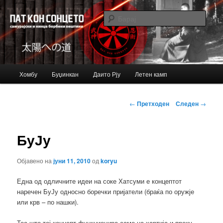
Just another Bujinkan Sites site
Барај
Bujinkan blog
Главно
Хомбу
Буџинкан
Даито Рју
Летен камп
Оди
мени
на
Навигација
←
Претходен
Следен
→
за
примарната
написи
БуЈу
содржина
Објавено на
јуни 11, 2010
од
koryu
Една од одличните идеи на соке Хатсуми е концептот
наречен БуЈу односно боречки пријатели (браќа по оружје
или крв – по нашки).
Тоа што тој концепт функционира само на хартија и преку