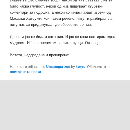
било каква глупост, некои од нив пишуваат љубезни
коментари за подршка, а некои копи-пастираат изреки од
Масааки Хатсуми, кои патем речено, ниту ги разбираат, а
ниту пак се придржуваат до зборовите во нив.
Денес и јас ќе бидам како нив. И јас ќе копи-пастирам една
мудрост. И ќе ја посветам на сите шупци. Од срце:
Истата, надградена и проширена:
Написот е објавен во
Uncategorized
by
koryu
. Обележете ја
постојаната врска
.