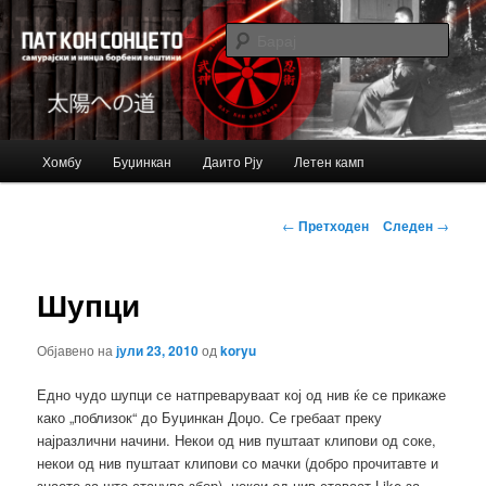
Just another Bujinkan Sites site
Барај
Bujinkan blog
Главно
Хомбу
Буџинкан
Даито Рју
Летен камп
Оди
мени
на
Навигација
←
Претходен
Следен
→
за
примарната
написи
Шупци
содржина
Објавено на
јули 23, 2010
од
koryu
Едно чудо шупци се натпреваруваат кој од нив ќе се прикаже
како „поблизок“ до Буџинкан Доџо. Се гребаат преку
најразлични начини. Некои од нив пуштаат клипови од соке,
некои од нив пуштаат клипови со мачки (добро прочитавте и
знаете за што станува збор), некои од нив ставаат Like за