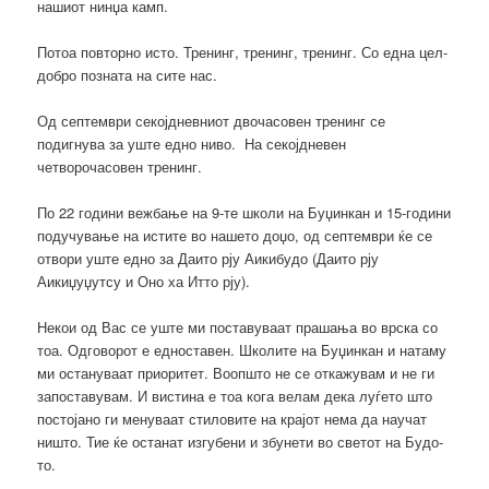
нашиот нинџа камп.
Потоа повторно исто. Тренинг, тренинг, тренинг. Со една цел-
добро позната на сите нас.
Од септември секојдневниот двочасовен тренинг се
подигнува за уште едно ниво. На секојдневен
четворочасовен тренинг.
По 22 години вежбање на 9-те школи на Буџинкан и 15-години
подучување на истите во нашето доџо, од септември ќе се
отвори уште едно за Даито рју Аикибудо (Даито рју
Аикиџуџутсу и Оно ха Итто рју).
Некои од Вас се уште ми поставуваат прашања во врска со
тоа. Одговорот е едноставен. Школите на Буџинкан и натаму
ми остануваат приоритет. Воопшто не се откажувам и не ги
запоставувам. И вистина е тоа кога велам дека луѓето што
постојано ги менуваат стиловите на крајот нема да научат
ништо. Тие ќе останат изгубени и збунети во светот на Будо-
то.