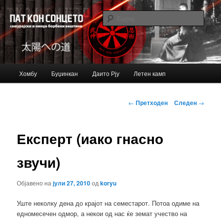
Just another Bujinkan Sites site
Барај
Bujinkan blog
Главно
Хомбу
Буџинкан
Даито Рју
Летен камп
Оди
мени
на
Навигација
←
Претходен
Следен
→
за
примарната
написи
Експерт (иако гнасно
содржина
звучи)
Објавено на
јули 27, 2010
од
koryu
Уште неколку дена до крајот на семестарот. Потоа одиме на
едномесечен одмор, а некои од нас ќе земат учество на