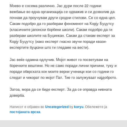
Моево е сосема различно. Јас дури после 22 години
вежбање во една организација се одважив и си дозволив да
почнам да проучувам други сродни стилови. Се со една цел.
Сакам подобро да го разберам феноменот на Корју Буџутсу
(класичните јапонски борбени школи). Сакам подобро да ги
разберам школите на Буџинкан. Сакам да станам експерт за
Корју Буџутсу (иако експерт гнасно звучи поради квази-
експертите буцкачи што ги гледаме на вести).
Јас веќе одамна одлучив. Мојот живот го посветувам на
боречките вештини. Но не само поради лични причини, туку и
поради обврската кон моите верни ученици кои со години го
следат и чекорат по мојот Пат. Тие го залужуваат најдоброто.
Затоа, мора да се биде експерт. За да се оправда нивната
доверба.
Написот е објавен во
Uncategorized
by
koryu
. Обележете ја
постојаната врска
.