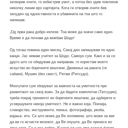
затворив очите, го избистрив умот, а потоа без здив повлеков
неколку линии врз хартијата. Кога ги отворив очите бев
зачуден од едноставноста и убавината на тоа што го
напишав.
„Од прва рака добро излезе. Тоа може да значи само едно.
Време е да почнам да вежбам Шодо“
Од тогаш помина еден месец. Секој ден запишувам по едно
канџи. Јас немам учител за Шодо. Самоук сум. Како и за се
друго што се обидувам да направам, го користам моето
искуство во боречките вештини. Движење на раката (те
сабаки), Мушин (без свест), Ритам (Ритсудо).
Многупати сум зборувал за важноста на уметноста при
развитокот на секој воин. За да бидете комплетни (Татсуџин),
треба покрај тренингот во боречките вештини, да одберете и
усовршувате некоја уметност. Не е важно која. Поезија,
сликарство, инструменти, пеење, фотографија, резба,
вајање, итн. Се што може да Ве оплемени, што може за миг
да ви го исчисти мозокот, да Ве опушти, да Ве пренесе во
друг свет. Се е тоа добро. И секој од нас има талент барем