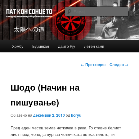
Just another Bujinkan Sites site
Барај
Bujinkan blog
Главно
Хомбу
Буџинкан
Даито Рју
Летен камп
Оди
мени
на
Навигација
←
Претходен
Следен
→
за
примарната
написи
Шодо (Начин на
содржина
пишување)
Објавено на
декември 2, 2010
од
koryu
Пред еден месец земав четкичка в рака. Го ставив белиот
лист пред мене, ја нурнав четкичката во мастилото, ги