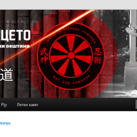
 Рју
Летен камп
д
koryu