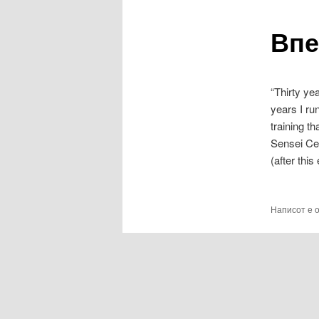
Впе
содржина
“Thirty ye
years I ru
training t
Sensei Cer
(after thi
Написот е 