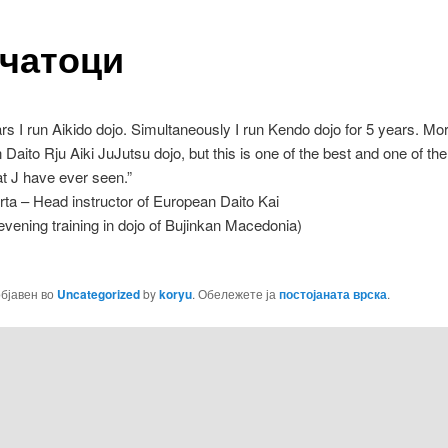
чатоци
ars I run Aikido dojo. Simultaneously I run Kendo dojo for 5 years. Mo
n Daito Rju Aiki JuJutsu dojo, but this is one of the best and one of th
hat J have ever seen.”
ta – Head instructor of European Daito Kai
s evening training in dojo of Bujinkan Macedonia)
објавен во
Uncategorized
by
koryu
. Обележете ја
постојаната врска
.