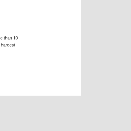
написи
re than 10
e hardest