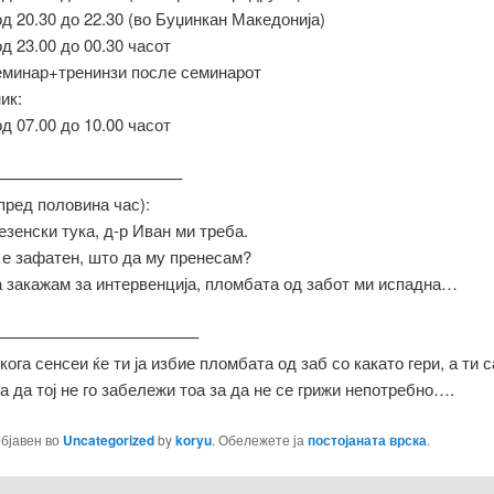
од 20.30 до 22.30 (во Буџинкан Македонија)
од 23.00 до 00.30 часот
еминар+тренинзи после семинарот
ик:
од 07.00 до 10.00 часот
———————————–
пред половина час):
езенски тука, д-р Иван ми треба.
 е зафатен, што да му пренесам?
 закажам за интервенција, пломбата од забот ми испадна…
————————————–
кога сенсеи ќе ти ја избие пломбата од заб со какато гери, а ти с
а да тој не го забележи тоа за да не се грижи непотребно….
објавен во
Uncategorized
by
koryu
. Обележете ја
постојаната врска
.