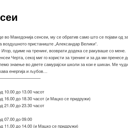
сеи
е во Македонија сенсеи, му се обратив само што се појави од з
на воздушното пристаниште „Александар Велики“.
е Игор, одиме на тренинг, возврати додека се ракуваше со мене.
енсеи Черта, секој миг го користи за тренинг и за да ми пренесе 
лемо знаење во двете самурајски школи за кои е шихан. Ме чуди
кава енергија и љубов…
——————————
од 10.00 до 13.00 часот
од 16.00 до 18.30 часот (и Мацко се придружи)
од 21.00 до 23.30 часот
од 07.00 до 09.00
од 11.00 до 14.00 (и Мацко се придружи)