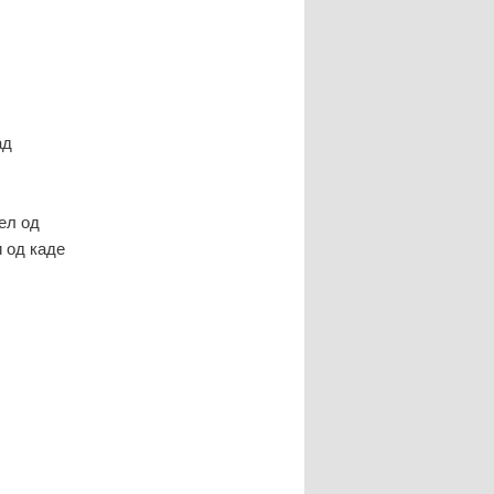
написи
ад
дел од
 од каде