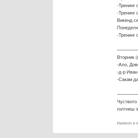
-Тренинг 
-Тренинг 
Викенд с
Понеделн
-Тренинг 
————
Вторник (
-Ало, Дов
-д-р Иван
-Сакам да
————
Чуството 
голтнеш з
Написот е 