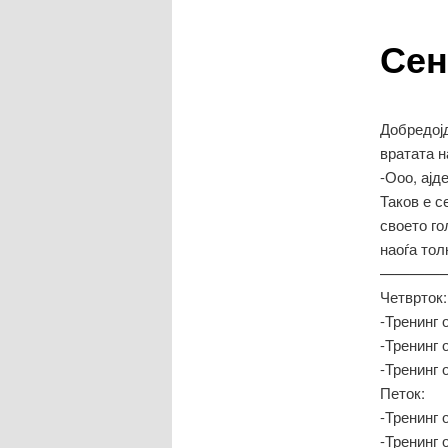
Сен
содржина
Добредојд
вратата 
-Ооо, ајд
Таков е с
своето го
наоѓа тол
————
Четврток:
-Тренинг 
-Тренинг 
-Тренинг 
Петок:
-Тренинг 
-Тренинг 