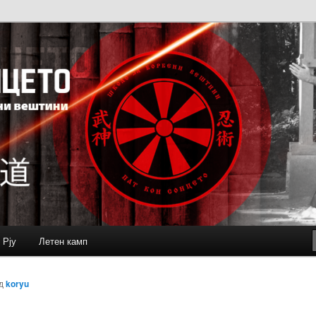
 Рју
Летен камп
д
koryu