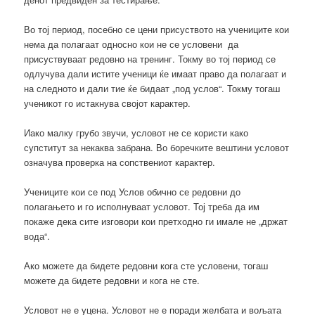
Во тој период, посебно се цени присуството на учениците кои
нема да полагаат односно кои не се условени да
присуствуваат редовно на тренинг. Токму во тој период се
одлучува дали истите ученици ќе имаат право да полагаат и
на следното и дали тие ќе бидаат „под услов“. Токму тогаш
ученикот го истакнува својот карактер.
Иако малку грубо звучи, условот не се користи како
супститут за некаква забрана. Во боречките вештини условот
означува проверка на сопствениот карактер.
Учениците кои се под Услов обично се редовни до
полагањето и го исполнуваат условот. Тој треба да им
покаже дека сите изговори кои претходно ги имале не „држат
вода“.
Ако можете да бидете редовни кога сте условени, тогаш
можете да бидете редовни и кога не сте.
Условот не е уцена. Условот не е поради желбата и вољата