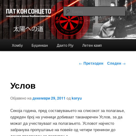
Just another Bujinkan Sites site
Барај
Bujinkan blog
Главно
Хомбу
Буџинкан
Даито Рју
Летен камп
Оди
мени
на
Навигација
←
Претходен
Следен
→
за
примарната
написи
Услов
содржина
Објавено на
декември 29, 2011
од
koryu
Секоја година, пред составувањето на списокот за полагање,
одреден број на ученици добиваат таканаречен Услов, за да
можат да учествуваат на полагањето. Условот најчесто
забранува пропуштање на повеќе од четири тренинзи до
денот предвиден за тестирање.