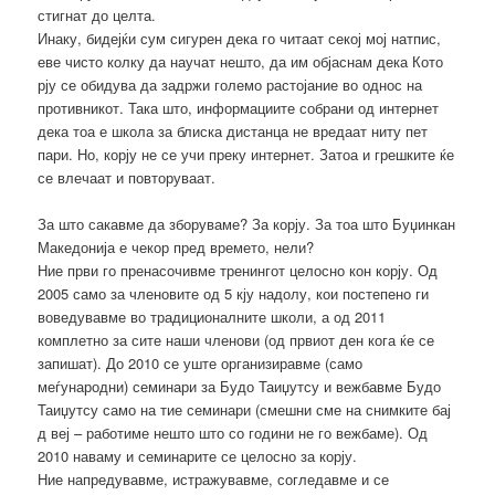
стигнат до целта.
Инаку, бидејќи сум сигурен дека го читаат секој мој натпис,
еве чисто колку да научат нешто, да им објаснам дека Кото
рју се обидува да задржи големо растојание во однос на
противникот. Така што, информациите собрани од интернет
дека тоа е школа за блиска дистанца не вредаат ниту пет
пари. Но, корју не се учи преку интернет. Затоа и грешките ќе
се влечаат и повторуваат.
За што сакавме да зборуваме? За корју. За тоа што Буџинкан
Македонија е чекор пред времето, нели?
Ние први го пренасочивме тренингот целосно кон корју. Од
2005 само за членовите од 5 кју надолу, кои постепено ги
воведувавме во традиционалните школи, а од 2011
комплетно за сите наши членови (од првиот ден кога ќе се
запишат). До 2010 се уште организиравме (само
меѓународни) семинари за Будо Таиџутсу и вежбавме Будо
Таиџутсу само на тие семинари (смешни сме на снимките бај
д веј – работиме нешто што со години не го вежбаме). Од
2010 наваму и семинарите се целосно за корју.
Ние напредувавме, истражувавме, согледавме и се