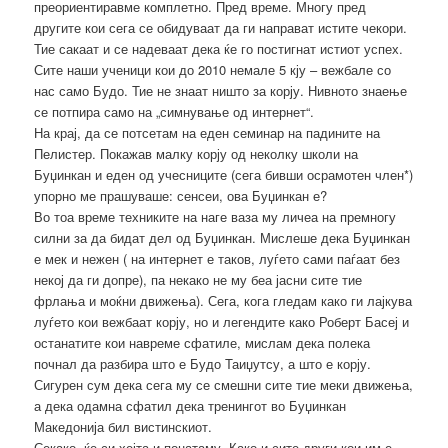
преориентиравме комплетно. Пред време. Многу пред
другите кои сега се обидуваат да ги направат истите чекори.
Тие сакаат и се надеваат дека ќе го постигнат истиот успех.
Сите наши ученици кои до 2010 немале 5 кју – вежбале со
нас само Будо. Тие не знаат ништо за корју. Нивното знаење
се потпира само на „симнување од интернет“.
На крај, да се потсетам на еден семинар на падините на
Пелистер. Покажав малку корју од неколку школи на
Буџинкан и еден од учесниците (сега бивши осрамотен член*)
упорно ме прашуваше: сенсеи, ова Буџинкан е?
Во тоа време техниките на наге ваза му личеа на премногу
силни за да бидат дел од Буџинкан. Мислеше дека Буџинкан
е мек и нежен ( на интернет е таков, луѓето сами паѓаат без
некој да ги допре), па некако не му беа јасни сите тие
фрлања и моќни движења). Сега, кога гледам како ги лајкува
луѓето кои вежбаат корју, но и легендите како Роберт Басеј и
останатите кои навреме сфатиле, мислам дека полека
почнал да разбира што е Будо Таиџутсу, а што е корју.
Сигурен сум дека сега му се смешни сите тие меки движења,
а дека одамна сфатил дека тренингот во Буџинкан
Македонија бил вистинскиот.
Секако, ќе си хејта и понатаму. Како и сите други кои им е