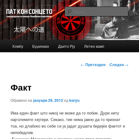
Just another Bujinkan Sites site
Барај
Bujinkan blog
Главно
Хомбу
Буџинкан
Даито Рју
Летен камп
Оди
мени
на
Навигација
←
Претходен
Следен
→
за
примарната
написи
Факт
содржина
Објавено на
јануари 29, 2012
од
koryu
Има еден факт што никој не може да го побие. Дури ниту
најголемите хејтери. Секако, тие нема јавно да го признат
тоа, но длабоко во себе си ја јадат душата бидејќи фактот е
непобедлив.
-Буџинкан Македонија е секогаш чекор пред времето.