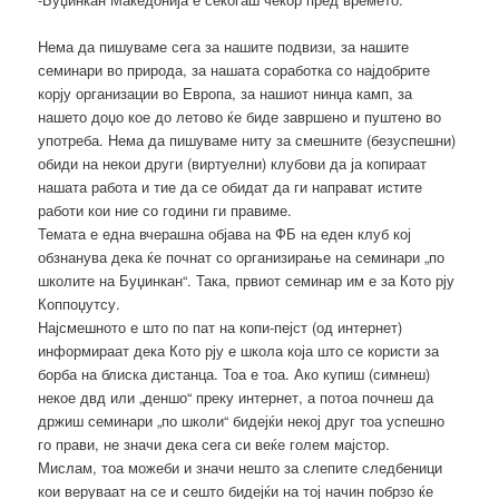
Нема да пишуваме сега за нашите подвизи, за нашите
семинари во природа, за нашата соработка со најдобрите
корју организации во Европа, за нашиот нинџа камп, за
нашето доџо кое до летово ќе биде завршено и пуштено во
употреба. Нема да пишуваме ниту за смешните (безуспешни)
обиди на некои други (виртуелни) клубови да ја копираат
нашата работа и тие да се обидат да ги направат истите
работи кои ние со години ги правиме.
Темата е една вчерашна објава на ФБ на еден клуб кој
обзнанува дека ќе почнат со организирање на семинари „по
школите на Буџинкан“. Така, првиот семинар им е за Кото рју
Коппоџутсу.
Најсмешното е што по пат на копи-пејст (од интернет)
информираат дека Кото рју е школа која што се користи за
борба на блиска дистанца. Тоа е тоа. Ако купиш (симнеш)
некое двд или „деншо“ преку интернет, а потоа почнеш да
држиш семинари „по школи“ бидејќи некој друг тоа успешно
го прави, не значи дека сега си веќе голем мајстор.
Мислам, тоа можеби и значи нешто за слепите следбеници
кои веруваат на се и сешто бидејќи на тој начин побрзо ќе