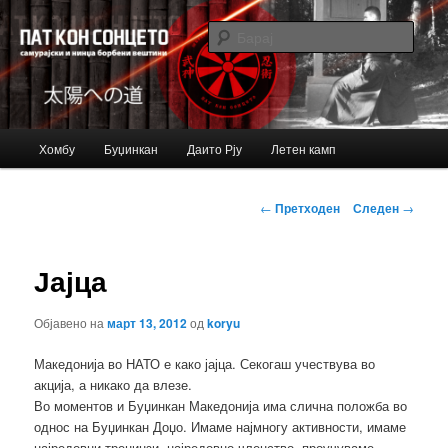
Just another Bujinkan Sites site
Барај
Bujinkan blog
Главно
Хомбу
Буџинкан
Даито Рју
Летен камп
Оди
мени
на
Навигација
←
Претходен
Следен
→
за
примарната
написи
Јајца
содржина
Објавено на
март 13, 2012
од
koryu
Македонија во НАТО е како јајца. Секогаш учествува во
акција, а никако да влезе.
Во моментов и Буџинкан Македонија има слична положба во
однос на Буџинкан Доџо. Имаме најмногу активности, имаме
најредовни тренинзи, најредовно членство, проучуваме