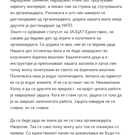
најмногу материјал, а некако сме на страна од случувањата
во организацијата. Разликата е што ние намерно се
дистанцираме од организацијата, додека нашата мила земја
другите ја дистанцираат од НАТО.
Зошто го одбравме статусот на ЈАЈЦА? Едноставно, не
сакаме да бидеме дел од игрите и политиките на
организацијата. Се додека ги има, ние ќе си бидеме јајца.
Нашата цел отсекогаш била и ќе биде напредокот во
класичните боречки вештини. Квалитетните доџо-а и
инструктори ја препознаваат нашата заложба и затоа сме
толку многу почитувани во светот на боречките вештини.
Политиката нека ја водат политичарите, битката на паркетот
ќе си ја водат воините. И ќе си останат чисти. Неизвалкани.
Колку и да се другите во предност, на крајот целата работа
ја завршуваат јајцата. Кога ќе стане густо, јајцата се тука да
ја за завршат започнатата работа. Јајцата навидум не се
главни, но се главни.
Да се биде јајца не значи да не се сака организацијата.
Напротив. Таа се сака толку многу што тоа се покажува со
пример. Со единствениот начин на докажување во Будо-то.