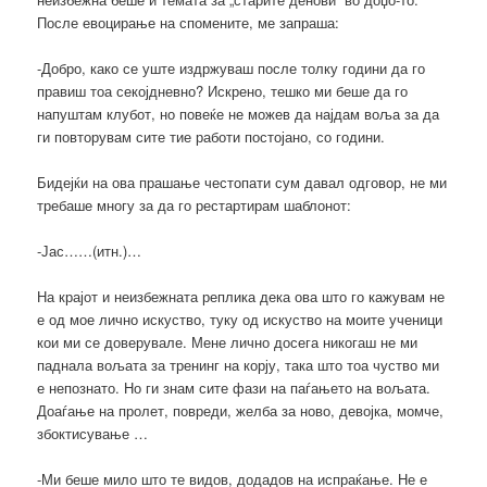
После евоцирање на спомените, ме запраша:
-Добро, како се уште издржуваш после толку години да го
правиш тоа секојдневно? Искрено, тешко ми беше да го
напуштам клубот, но повеќе не можев да најдам воља за да
ги повторувам сите тие работи постојано, со години.
Бидејќи на ова прашање честопати сум давал одговор, не ми
требаше многу за да го рестартирам шаблонот:
-Јас……(итн.)…
На крајот и неизбежната реплика дека ова што го кажувам не
е од мое лично искуство, туку од искуство на моите ученици
кои ми се доверувале. Мене лично досега никогаш не ми
паднала вољата за тренинг на корју, така што тоа чуство ми
е непознато. Но ги знам сите фази на паѓањето на вољата.
Доаѓање на пролет, повреди, желба за ново, девојка, момче,
збоктисување …
-Ми беше мило што те видов, додадов на испраќање. Не е