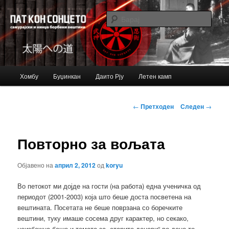
Just another Bujinkan Sites site
Барај
Bujinkan blog
Главно
Хомбу
Буџинкан
Даито Рју
Летен камп
Оди
мени
на
Навигација
←
Претходен
Следен
→
за
примарната
написи
Повторно за вољата
содржина
Објавено на
април 2, 2012
од
koryu
Во петокот ми дојде на гости (на работа) една ученичка од
периодот (2001-2003) која што беше доста посветена на
вештината. Посетата не беше поврзана со боречките
вештини, туку имаше сосема друг карактер, но секако,
неизбежна беше и темата за „старите денови“ во доџо-то.