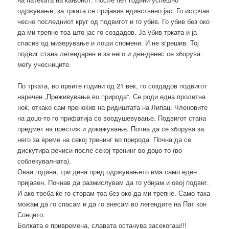
одржување, за трката се пријавив единствено јас. Го истрчав
чесно последниот круг од подвигот и го убив. Го убив без око
да ми трепне тоа што јас го создадов. Ја убив трката и ја
спасив од мизерување и лоши спомени. И не згрешив. Тој
подвиг стана легендарен и за него и ден-денес се зборува
меѓу учесниците.
По трката, во првите години од 21 век, го создадов подвигот
наречен „Преживување во природа“. Се роди една пролетна
ноќ, откако сам преноќив на ридиштата на Липац. Членовите
на доџо-то го прифатија со воодушевување. Подвигот стана
предмет на престиж и докажување. Почна да се зборува за
него за време на секој тренинг во природа. Почна да се
дискутира речиси после секој тренинг во доџо-то (во
соблекувалната).
Оваа година, три дена пред одржувањето има само еден
пријавен. Почнав да размислувам да го убијам и овој подвиг.
И ако треба ќе го сторам тоа без око да ми трепне. Само така
можам да го спасам и да го внесам во легендите на Пат кон
Сонцето.
Болката е привремена, славата останува засекогаш!!!