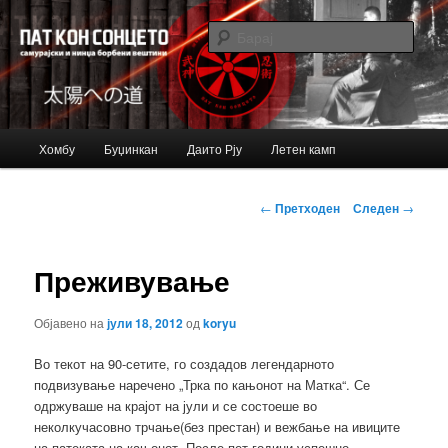
Just another Bujinkan Sites site
Барај
Bujinkan blog
Главно
Хомбу
Буџинкан
Даито Рју
Летен камп
Оди
мени
на
Навигација
←
Претходен
Следен
→
за
примарната
написи
Преживување
содржина
Објавено на
јули 18, 2012
од
koryu
Во текот на 90-сетите, го создадов легендарното
подвизување наречено „Трка по кањонот на Матка“. Се
одржуваше на крајот на јули и се состоеше во
неколкучасовно трчање(без престан) и вежбање на ивиците
на патеката на кањонот. После пет години успешно