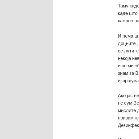
Таму каде
каде што 
кажано нар
И нема шт
доцните „
се лутите
некоја не
и не ми о
знам за В
извршува
Ако јас н
не сум Ве
мислите д
правам ге
Дезинфекц