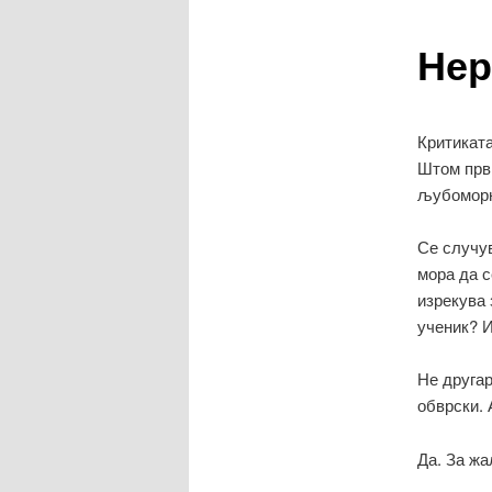
Нер
содржина
Критиката
Штом први
љубоморно
Се случув
мора да с
изрекува 
ученик? И
Не другар
обврски. 
Да. За жа