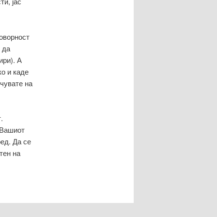
ти, јас
говорност
 да
ири). А
ко и каде
 чувате на
.
 Вашиот
ед. Да се
тен на