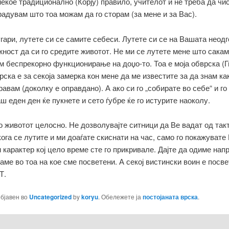
некое традиционално (Корју) правило, учителот и не треба да чис
радувам што тоа можам да го сторам (за мене и за Вас).
гари, лутете си се самите себеси. Лутете си се на Вашата неод
ност да си го средите животот. Не ми се лутете мене што сакам
 беспрекорно функционирање на доџо-то. Тоа е моја обврска (Г
ска е за секоја замерка кон мене да ме известите за да знам ка
равам (доколку е оправдано). А ако си го „собирате во себе“ и го
аш еден ден ќе пукнете и сето ѓубре ќе го истурите наоколу.
о животот целосно. Не дозволувајте ситници да Ве вадат од такт
ога се лутите и ми доаѓате скиснати на час, само го покажувате
 карактер кој цело време сте го прикривале. Дајте да одиме напр
ме во тоа на кое сме посветени. А секој вистински воин е посве
Т.
објавен во
Uncategorized
by
koryu
. Обележете ја
постојаната врска
.