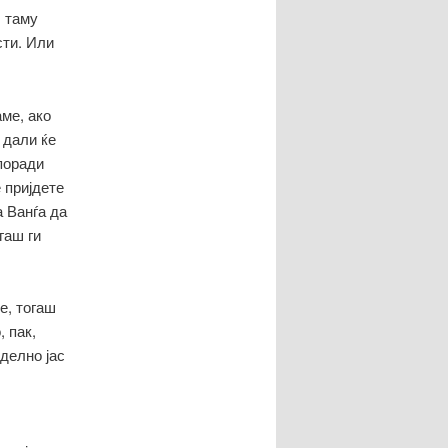
, таму
сти. Или
ме, ако
 дали ќе
 поради
е пријдете
а Ванѓа да
гаш ги
е, тогаш
, пак,
делно јас