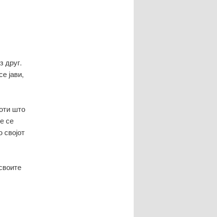
написи
з друг.
е јави,
оти што
е се
о својот
своите