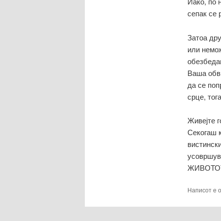
Иако, по 
сепак се 
Затоа дру
или немож
обезбедам
Ваша обвр
да се поп
срце, тог
Живејте г
Секогаш к
вистински
усовршува
ЖИВОТО
Написот е 