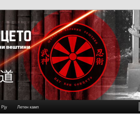
 Рју
Летен камп