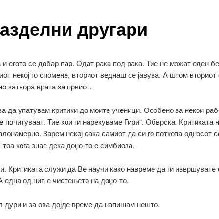
азделни другари
 и егото се добар пар. Одат рака под рака. Тие не можат еден бе
от некој го спомене, вториот веднаш се јавува. А штом вториот с
 затвора врата за првиот.
а да упатувам критики до моите ученици. Особено за некои раб
е почитуваат. Тие кои ги нарекуваме Гири“. Обврска. Критиката н
злонамерно. Зарем некој сака самиот да си го поткопа односот с
 тоа кога знае дека доџо-то е симбиоза.
и. Критиката служи да Ве научи како навреме да ги извршувате 
А една од нив е чистењето на доџо-то.
л дури и за ова дојде време да напишам нешто.