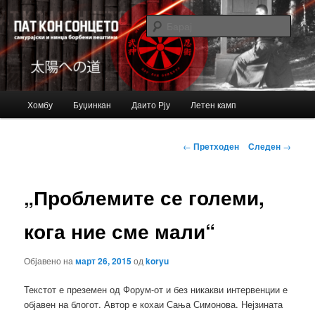
Just another Bujinkan Sites site
Барај
Bujinkan blog
Главно
Хомбу
Буџинкан
Даито Рју
Летен камп
Оди
мени
на
Навигација
←
Претходен
Следен
→
за
примарната
написи
„Проблемите се големи,
содржина
кога ние сме мали“
Објавено на
март 26, 2015
од
koryu
Текстот е преземен од Форум-от и без никакви интервенции е
објавен на блогот. Автор е кохаи Сања Симонова. Нејзината