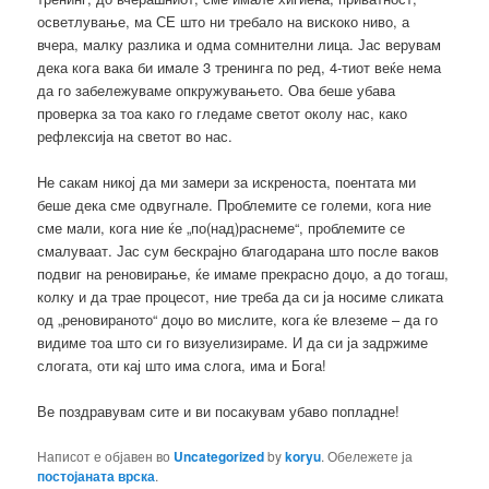
осветлување, ма СЕ што ни требало на вискоко ниво, а
вчера, малку разлика и одма сомнителни лица. Јас верувам
дека кога вака би имале 3 тренинга по ред, 4-тиот веќе нема
да го забележуваме опкружувањето. Ова беше убава
проверка за тоа како го гледаме светот околу нас, како
рефлексија на светот во нас.
Не сакам никој да ми замери за искреноста, поентата ми
беше дека сме одвугнале. Проблемите се големи, кога ние
сме мали, кога ние ќе „по(над)раснеме“, проблемите се
смалуваат. Јас сум бескрајно благодарана што после ваков
подвиг на реновирање, ќе имаме прекрасно доџо, а до тогаш,
колку и да трае процесот, ние треба да си ја носиме сликата
од „реновираното“ доџо во мислите, кога ќе влеземе – да го
видиме тоа што си го визуелизираме. И да си ја задржиме
слогата, оти кај што има слога, има и Бога!
Ве поздравувам сите и ви посакувам убаво попладне!
Написот е објавен во
Uncategorized
by
koryu
. Обележете ја
постојаната врска
.