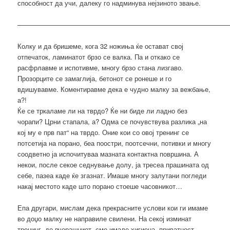
способност да учи, далеку го надминува нејзиното звање.
————————————————————————————————
Колку и да бришеме, кога 32 ножиња ќе остават свој
отпечаток, ламинатот брзо се валка. Па и откако се
расфрлавме и испотивме, многу брзо стана лизгаво.
Прозорците се замаглија, бетонот се ронеше и го
вдишувавме. Коментиравме дека е чудно малку за вежбање,
а?!
Ќе се тркаламе ли на тврдо? Ќе ни биде ли ладно без
чорапи? Црни стапала, а? Одма се почувствува разлика „на
кој му е прв пат“ на тврдо. Оние кои со овој тренинг се
потсетија на порано, беа поостри, поотсечни, потивки и многу
соодветно ја испочитуваа мазната контактна површина. А
некои, после секое седнување долу, ја тресеа прашината од
себе, пазеа каде ќе згазнат. Имаше многу залутани погледи
накај местото каде што порано стоеше часовникот…
Епа другари, мислам дека прекрасните услови кои ги имаме
во доџо малку не направиле свилени. На секој изминат
тренинг, до вчерашниот, сме имале хигиена, приватност,