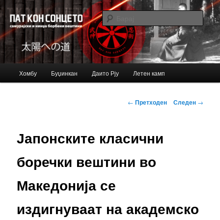
Just another Bujinkan Sites site
Барај
Bujinkan blog
Главно
Хомбу
Буџинкан
Даито Рју
Летен камп
Оди
мени
на
Навигација
←
Претходен
Следен
→
за
примарната
написи
Јапонските класични
содржина
боречки вештини во
Македонија се
издигнуваат на академско