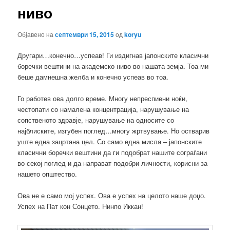
ниво
Објавено на
септември 15, 2015
од
koryu
Другари…конечно…успеав! Ги издигнав јапонските класични
боречки вештини на академско ниво во нашата земја. Тоа ми
беше дамнешна желба и конечно успеав во тоа.
Го работев ова долго време. Многу непреспиени ноќи,
честопати со намалена концентрација, нарушување на
сопственото здравје, нарушување на односите со
најблиските, изгубен поглед…многу жртвување. Но остварив
уште една зацртана цел. Со само една мисла – јапонските
класични боречки вештини да ги подобрат нашите сограѓани
во секој поглед и да направат подобри личности, корисни за
нашето општество.
Ова не е само мој успех. Ова е успех на целото наше доџо.
Успех на Пат кон Сонцето. Нинпо Иккан!