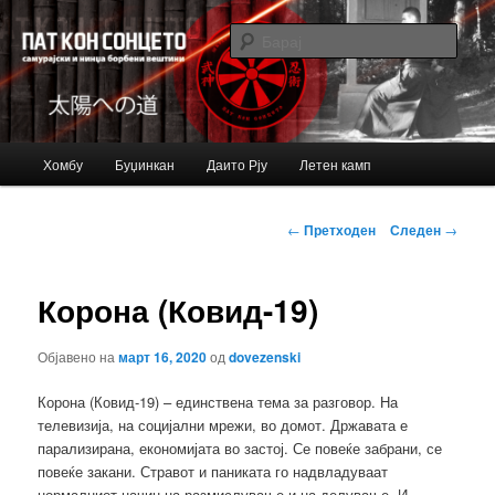
Just another Bujinkan Sites site
Барај
Bujinkan blog
Главно
Хомбу
Буџинкан
Даито Рју
Летен камп
Оди
мени
на
Навигација
←
Претходен
Следен
→
за
примарната
написи
Корона (Ковид-19)
содржина
Објавено на
март 16, 2020
од
dovezenski
Корона (Ковид-19) – единствена тема за разговор. На
телевизија, на социјални мрежи, во домот. Државата е
парализирана, економијата во застој. Се повеќе забрани, се
повеќе закани. Стравот и паниката го надвладуваат
нормалниот начин на размислување и на делување. И