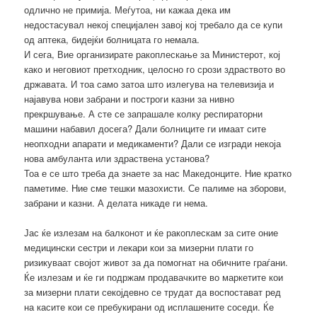
одлично не примија. Меѓутоа, ни кажаа дека им
недостасувал некој специјален завој кој требало да се купи
од аптека, бидејќи болницата го немала.
И сега, Вие организирате ракоплескање за Министерот, кој
како и неговиот претходник, целосно го срози здраството во
државата. И тоа само затоа што излегува на телевизија и
најавува нови забрани и построги казни за нивно
прекршување. А сте се запрашале колку респираторни
машини набавил досега? Дали болниците ги имаат сите
неопходни апарати и медикаменти? Дали се изгради некоја
нова амбуланта или здраствена установа?
Тоа е се што треба да знаете за нас Македонците. Ние кратко
паметиме. Ние сме тешки мазохисти. Се палиме на зборови,
забрани и казни. А делата никаде ги нема.
Јас ќе излезам на балконот и ќе ракоплескам за сите оние
медицински сестри и лекари кои за мизерни плати го
ризикуваат својот живот за да помогнат на обичните граѓани.
Ќе излезам и ќе ги подржам продавачките во маркетите кои
за мизерни плати секојдевно се трудат да воспостават ред
на касите кои се пребукирани од исплашените соседи. Ќе