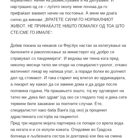
најстрашно од се – луѓето околу мене почнаа да го
прифаќаат ваквиот начин на постоење. А мене ми доаѓа
силно да викнам: „ВРАТЕТЕ СИ/НИ ГО НОРМАЛНИОТ
ЖИВОТ. НЕ ПРИФАЌАЈТЕ НИШТО ПОМАЛКУ ОД ТОА ШТО
СТЕ/СМЕ ГО ИМАЛЕ“.
Добив покана за некаков си Фејсбук настан за излегување на
балконите и ракоплескање за министерот кој „добро се
справувал со пандемијата“. И веднаш ми текна кога пред
неколку месеци татко ми отиде на специјалист-уролог, откако
матичниот лекар му напиша упат, а поради болки во долниот
дел од стомакот. И така стариот мој влегол во ординацијата,
а лекарот му кажал да си замине дома и да дојде после
половина година. На прашањето зошто, тој му одговорил на
татко ми „дека бил здрав“ (од око се гледало тоа) и дека сите
термини биле закажани за поитните случаи. Ете,
специјалистот како баба Ванѓа (од око) ја проценил
здраствената состојба на пациентот.
Пред три недели мојата партнерка се попари со врела вода
на ногата и и се излупи кожата. Отидовме во Градска
болница и љубезната сестра (и докторка) кои беа на смена