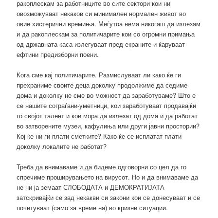
ракоплескам за работниците во сите сектори кои ни
овозможуваат некаков си минимален нормален живот во
овие хистерични времиња. Меѓутоа нема никогаш да излезам
и да ракоплескам за политичарите кои со огромни примања
од државната каса излегуваат пред екраните и ќаруваат
ефтини предизборни поени.
Кога сме кај политичарите. Размислуваат ли како ќе ги
прехраниме своите деца доколку продолжиме да седиме
дома и доколку не сме во можност да заработуваме? Што е
се нашите сограѓани-уметници, кои заработуваат продавајќи
го својот талент и кои мора да излезат од дома и да работат
во затворените музеи, кафулиња или други јавни простории?
Кој ќе ни ги плати сметките? Како ќе се исплатат плати
доколку локалите не работат?
Треба да внимаваме и да бидеме одговорни со цел да го
спречиме проширувањето на вирусот. Но и да внимаваме да
не ни ја земаат СЛОБОДАТА и ДЕМОКРАТИЈАТА
затскривајќи се зад некакви си закони кои се донесуваат и се
почитуваат (само за време на) во кризни ситуации.