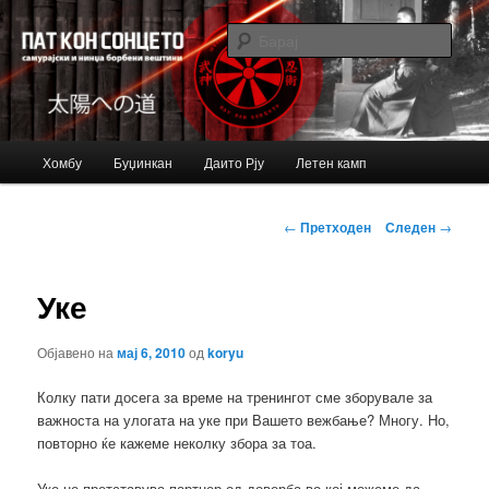
Just another Bujinkan Sites site
Барај
Bujinkan blog
Главно
Хомбу
Буџинкан
Даито Рју
Летен камп
Оди
мени
на
Навигација
←
Претходен
Следен
→
за
примарната
написи
Уке
содржина
Објавено на
мај 6, 2010
од
koryu
Колку пати досега за време на тренингот сме зборувале за
важноста на улогата на уке при Вашето вежбање? Многу. Но,
повторно ќе кажеме неколку збора за тоа.
Уке не претставува партнер од доверба во кој можеме да