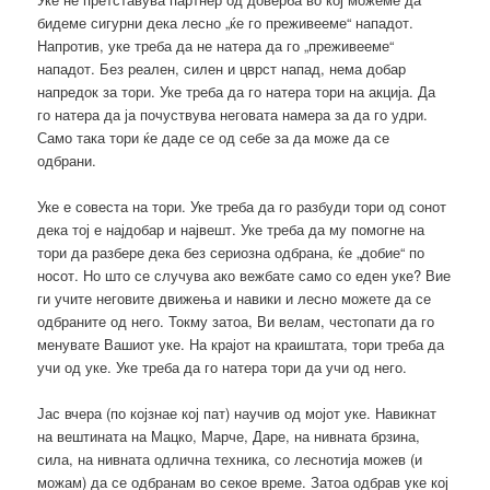
бидеме сигурни дека лесно „ќе го преживееме“ нападот.
Напротив, уке треба да не натера да го „преживееме“
нападот. Без реален, силен и цврст напад, нема добар
напредок за тори. Уке треба да го натера тори на акција. Да
го натера да ја почуствува неговата намера за да го удри.
Само така тори ќе даде се од себе за да може да се
одбрани.
Уке е совеста на тори. Уке треба да го разбуди тори од сонот
дека тој е најдобар и највешт. Уке треба да му помогне на
тори да разбере дека без сериозна одбрана, ќе „добие“ по
носот. Но што се случува ако вежбате само со еден уке? Вие
ги учите неговите движења и навики и лесно можете да се
одбраните од него. Токму затоа, Ви велам, честопати да го
менувате Вашиот уке. На крајот на краиштата, тори треба да
учи од уке. Уке треба да го натера тори да учи од него.
Јас вчера (по којзнае кој пат) научив од мојот уке. Навикнат
на вештината на Мацко, Марче, Даре, на нивната брзина,
сила, на нивната одлична техника, со леснотија можев (и
можам) да се одбранам во секое време. Затоа одбрав уке кој