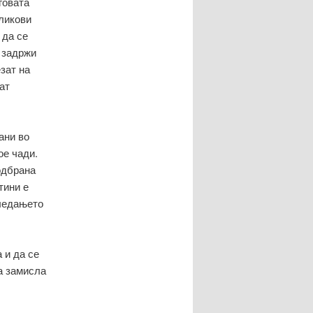
говата
ликови
 да се
и задржи
зат на
ат
ани во
ое чади.
одбрана
тини е
гледањето
 и да се
а замисла