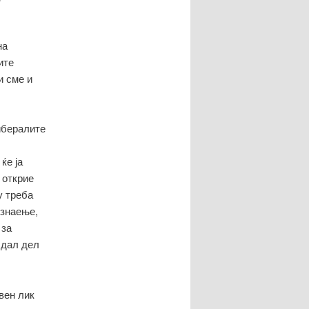
на
ите
и сме и
ибералите
ќе ја
 открие
у треба
 знаење,
 за
 дал дел
вен лик