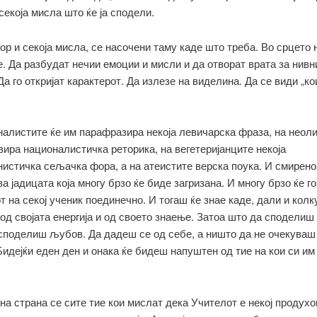
 секоја мисла што ќе ја сподели.
бор и секоја мисла, се насочени таму каде што треба. Во срцето 
. Да разбудат нечии емоции и мисли и да отворат врата за нивн
Да го откријат карактерот. Да излезе на виделина. Да се види „ко
алистите ќе им парафразира некоја левичарска фраза, на неол
вира националистичка реторика, на вегетеријанците некоја
истичка сељачка фора, а на атеистите верска поука. И смирено 
 јадицата која многу брзо ќе биде загризана. И многу брзо ќе го
т на секој ученик поединечно. И тогаш ќе знае каде, дали и колк
од својата енергија и од своето знаење. Затоа што да споделиш
споделиш љубов. Да дадеш се од себе, а ништо да не очекуваш
Бидејќи еден ден и онака ќе бидеш напуштен од тие на кои си им
на страна се сите тие кои мислат дека Учителот е некој продухо