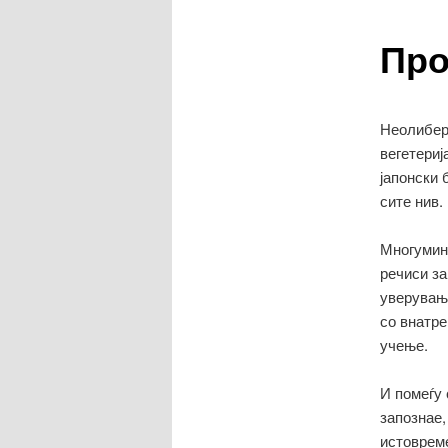
Про
содржина
Неолибера
вегетериј
јапонски 
сите нив.
Многумина
речиси за
уверувања
со внатре
учење.
И помеѓу 
запознае,
истовреме