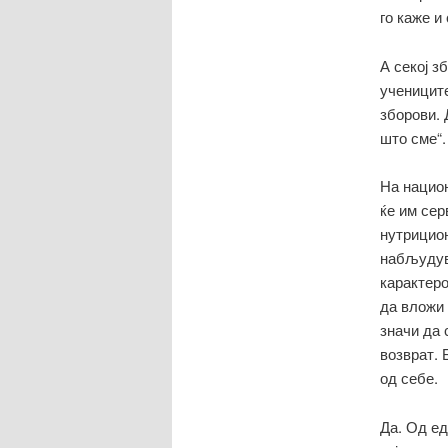
го каже и
А секој з
учениците
зборови. 
што сме“.
На национ
ќе им сер
нутрицион
набљудува
карактеро
да вложи 
значи да 
возврат. 
од себе.
Да. Од ед