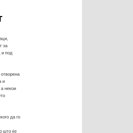
написи
т
аци,
т за
 и под
а отворена
а и
 а некои
ето
кого да го
р што ќе