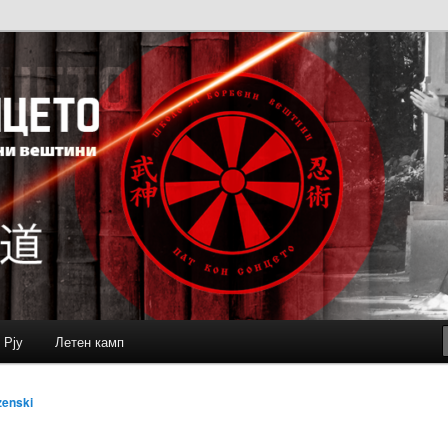
 Рју
Летен камп
zenski