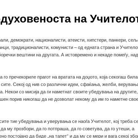
духовеноста на Учитело
ли, демократи, националисти, атеисти, хипстери, панкери, сељ
анци, традиционалисти, комунисти – од едната страна и Учитело
боречки вештини на другата. А истовремено и некаде помеѓу, над
 го пречекориле прагот на вратата на доџото, која секогаш бил
 сите. Секој од нив со различни идеи, сфаќања, желби, верувањ
. Некои со мисија да ги наметнат своите убедувања на другите,
шен порив никогаш да не дозволат некому да им го наметне сво
сите тие убедувања и уверувања се наоѓа Учителот, кој треба се
 да му прозбори, да го потпраша, да го советува, да го утеши, а
но постојано да биде „на тапет“ и да му се мери и вага секој збо