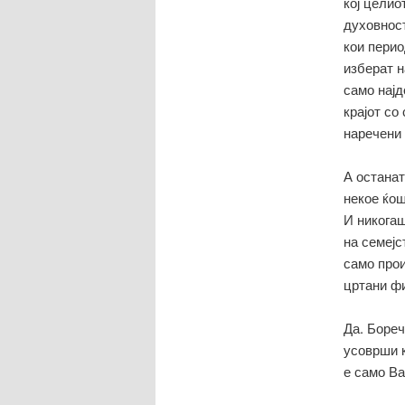
кој целио
духовнос
кои перио
изберат н
само најд
крајот со
наречени
А останат
некое ќош
И никогаш
на семејс
само про
цртани ф
Да. Бореч
усоврши к
е само Ва