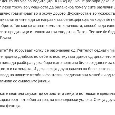
т ден го минува во медитација. А никој од нив не разбира дека не
т лежи токму во умешноста да балансира помеѓу сите различни 
дично гравитираат во и околу доџото. Духовноста е во можноста
ајквалитетните и да се направи таа селекција која на крајот ќе г
обрите. Тие кои ќе станат комплетни личности, способни да изле
 сите предизвици и тешкотии кои следат на Патот. Тие кои ќе бид
 Воини.
ите? Ќе зборуваат колку се разочарани од Учителот седнати пиј
е, додека длабоко во себе го вовлекуваат димот од цигарчето к
 нема да разберат дека боречките вештини биле создадени за 
твото и на земјата. И дека секоја друга намена на боречките веш
извод на нивните желби и фантазии предизвикани можеби и од 
илмови со омилените јунаци.
ките вештини служат да се заштити земјата во тешките времиња
арактерот потребен за тоа, во мирнодопски услови. Секоја друг
ша фикција.