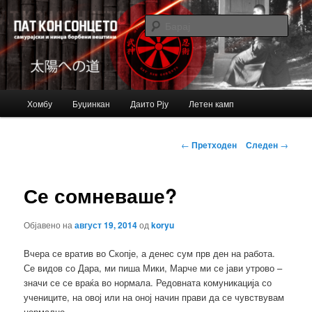
Just another Bujinkan Sites site
Барај
Bujinkan blog
Главно
Хомбу
Буџинкан
Даито Рју
Летен камп
Оди
мени
на
Навигација
←
Претходен
Следен
→
за
примарната
написи
Се сомневаше?
содржина
Објавено на
август 19, 2014
од
koryu
Вчера се вратив во Скопје, а денес сум прв ден на работа.
Се видов со Дара, ми пиша Мики, Марче ми се јави утрово –
значи се се враќа во нормала. Редовната комуникација со
учениците, на овој или на оној начин прави да се чувствувам
нормално.