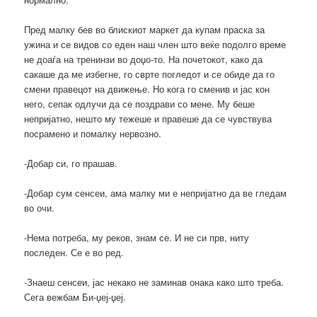
Пред малку бев во блискиот маркет да купам праска за
ужина и се видов со еден наш член што веќе подолго време
не доаѓа на тренинзи во доџо-то. На почетокот, како да
сакаше да ме избегне, го сврте погледот и се обиде да го
смени правецот на движење. Но кога го сменив и јас кон
него, сепак одлучи да се поздрави со мене. Му беше
непријатно, нешто му тежеше и правеше да се чувствува
посрамено и помалку нервозно.
-Добар си, го прашав.
-Добар сум сенсеи, ама малку ми е непријатно да ве гледам
во очи.
-Нема потреба, му реков, знам се. И не си прв, ниту
последен. Се е во ред.
-Знаеш сенсеи, јас некако не заминав онака како што треба.
Сега вежбам Би-џеј-џеј.