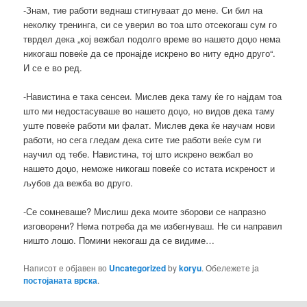
-Знам, тие работи веднаш стигнуваат до мене. Си бил на
неколку тренинга, си се уверил во тоа што отсекогаш сум го
тврдел дека „кој вежбал подолго време во нашето доџо нема
никогаш повеќе да се пронајде искрено во ниту едно друго“.
И се е во ред.
-Навистина е така сенсеи. Мислев дека таму ќе го најдам тоа
што ми недостасуваше во нашето доџо, но видов дека таму
уште повеќе работи ми фалат. Мислев дека ќе научам нови
работи, но сега гледам дека сите тие работи веќе сум ги
научил од тебе. Навистина, тој што искрено вежбал во
нашето доџо, неможе никогаш повеќе со истата искреност и
љубов да вежба во друго.
-Се сомневаше? Мислиш дека моите зборови се напразно
изговорени? Нема потреба да ме избегнуваш. Не си направил
ништо лошо. Помини некогаш да се видиме…
Написот е објавен во
Uncategorized
by
koryu
. Обележете ја
постојаната врска
.